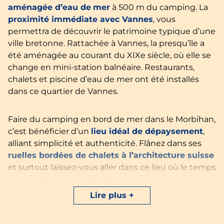
aménagée d’eau de
mer
à 500 m du camping. La
proximité immédiate avec Vannes
, vous
permettra de découvrir le patrimoine typique d’une
ville bretonne. Rattachée à Vannes, la presqu’île a
été aménagée au courant du XIXe siècle, où elle se
change en mini-station balnéaire. Restaurants,
chalets et piscine d’eau de mer ont été installés
dans ce quartier de Vannes.
Faire du camping en bord de mer dans le Morbihan,
c’est bénéficier d’un
lieu idéal de dépaysement
,
alliant simplicité et authenticité. Flânez dans ses
ruelles bordées de chalets à l’architecture suisse
et surtout laissez-vous aller dans ce lieu où le temps
semble s’être arrêté. Profitez de votre séjour en
camping pour partir à la rencontre des merveilles
Lire plus
bretonnes.
Faites une escapade
à Carnac, Sarzeau
ou Séné et sur les îles du Morbihan pour des