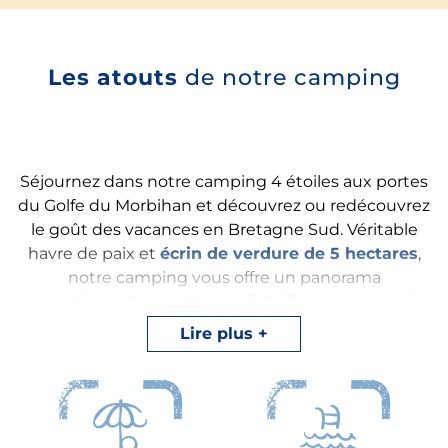
Les atouts
de notre camping
Séjournez dans notre camping 4 étoiles aux portes
du Golfe du Morbihan et découvrez ou redécouvrez
le goût des vacances en Bretagne Sud. Véritable
havre de paix et
écrin de verdure de 5 hectares
,
notre camping vous offre un panorama
exceptionnel sur cette
mer intérieure parsemée
d’une centaine d’îles et îlots
. À seulement 500 m
Lire plus
du camping, profitez de l’unique lieu de baignade
naturel à Vannes : la
piscine d’eau de mer
. En été,
la presqu’île de Conleau, de laquelle notre camping
tire son nom, se transforme en
mini-station
balnéaire agréable
et hautement convoitée.