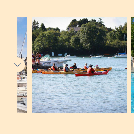
vacances au goût de l’aventure. Partez à la
découverte des spécialités locales
, et savourez
vos vacances en Bretagne.
Vous aurez l’occasion de
parcourir des musées
,
pratiquer des
activités nautiques
et profiter des
nombreuses selon vos envies. Choisissez votre
mobil-home, emplacement ou cabane lodge sur
pilotis pour profiter de notre camping avec piscine
couverte et chauffée. Nous mettons à votre
disposition de
nombreux services
pour vous offrir
un séjour des plus confortable et adapté à vos
besoins.
N’attendez pas, réservez votre prochain
séjour en
camping Vannes en famille
, entre amis ou en
couple. Nous nous ferons un plaisir de vous faire
découvrir notre golfe du Morbihan depuis Vannes.