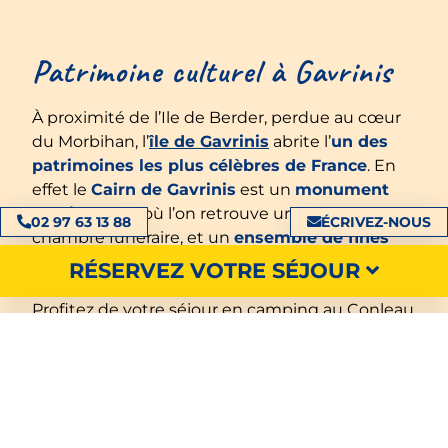
Patrimoine culturel à Gavrinis
À proximité de l’Ile de Berder, perdue au cœur
du Morbihan, l’
île de Gavrinis
abrite l’
un des
patrimoines les plus célèbres de France
. En
effet le
Cairn de Gavrinis
est un
monument
architectural
où l’on retrouve un
dolmen
, une
02 97 63 13 88
ÉCRIVEZ-NOUS
chambre funéraire, et un
ensemble de fines
gravures
ornant les murs, sujets de controverse
RÉSERVEZ VOTRE SÉJOUR
entre les passionnés du métier.
Profitez de votre séjour en camping au Conleau
pour
visiter le Cairn
aux dimensions
impressionnantes. La pierre sèche a bien des
choses à vous faire découvrir, rendez-vous à
10
minutes en bateau
de Larmor-Baden
pour
profiter d’une
visite guidée
pour faire