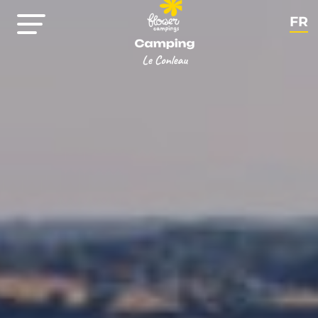
FR
EN
NL
DE