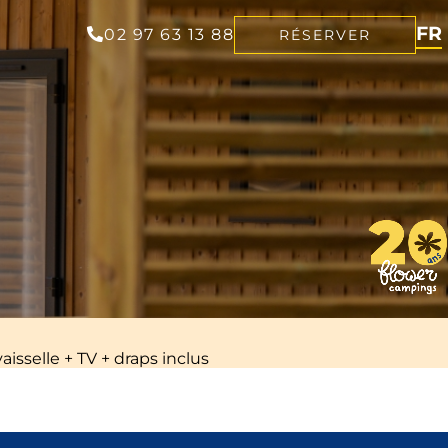
FR
02 97 63 13 88
RÉSERVER
EN
NL
DE
sselle + TV + draps inclus