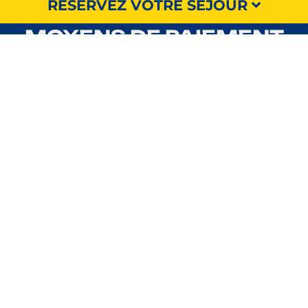
RÉSERVEZ VOTRE SÉJOUR
MOYENS DE PAIEMENT
© 2026 Camping Le Conleau
- Tous droits réservés -
Mentions légales
-
Politique de confidentialité
-
Gestion des cookies
- Réalisé par
Geek Tonic
RECHERCHER