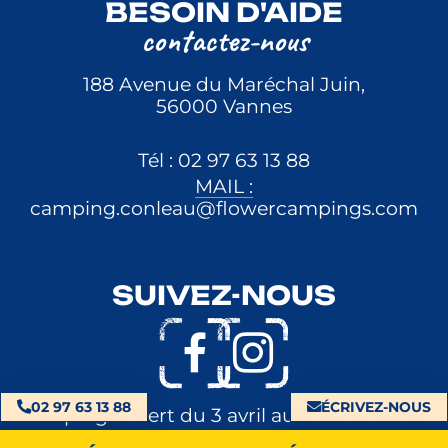
BESOIN D'AIDE
contactez-nous
188 Avenue du Maréchal Juin,
56000 Vannes
Tél : 02 97 63 13 88
MAIL :
camping.conleau@flowercampings.com
SUIVEZ-NOUS
02 97 63 13 88
ÉCRIVEZ-NOUS
Camping ouvert du 3 avril au 1er novembre
2026